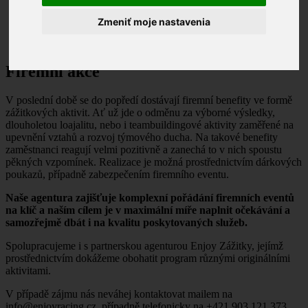
Motoršport
Zmeniť moje nastavenia
Firemní akce
Firemní akce
V poslední době se do popředí dostávají firemní benefity ve formě
zážitkových aktivit. Ať už jde o odměnu za výborné výsledky,
dlouholetou loajalitu, nebo i teambuildingové aktivity zaměřené na
upevnění vztahů a rozvoj týmového ducha. Na takové benefity
zaměstnanci reagují velmi pozitivně a zanechá to v nich spoustu
pěkných vzpomínek. Realizace je možná prostřednictvím dárkových
poukazů, případně zabezpečením firemního eventu.
Naše agentura zajišťuje komplexní pořádání firemních eventů
na klíč a naším cílem je v maximální míře naplnit očekávání a
samozřejmě dbát i na kvalitu poskytovaných služeb.
Spolupracujeme i s partnerskou agenturou Enjoy Zážitky, jejímž
prostřednictvím dokážeme obohatit program různými originálními
aktivitami.
V případě zájmu nás neváhej kontaktovat mailem na
info@enjoyracing.cz, případně telefonicky na +421 903 121 373.