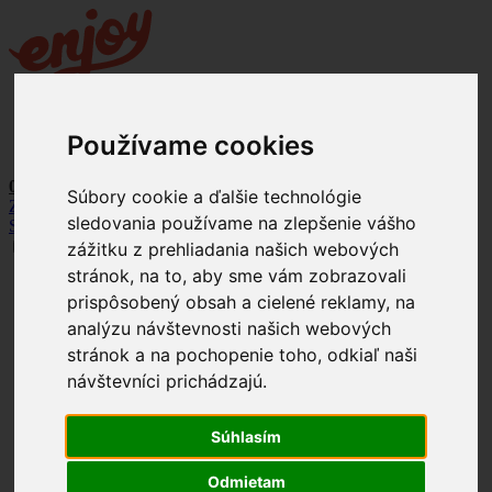
+421 903 121 373
Používame cookies
info@enjoyracing.cz
0Kč
Súbory cookie a ďalšie technológie
Zpět na web
sledovania používame na zlepšenie vášho
SK
CZ
zážitku z prehliadania našich webových
stránok, na to, aby sme vám zobrazovali
+421 903 121 373
prispôsobený obsah a cielené reklamy, na
info@enjoyracing.cz
analýzu návštevnosti našich webových
Rezervovat termín
stránok a na pochopenie toho, odkiaľ naši
Ponuka
návštevníci prichádzajú.
Naše okruhy
Letištní okruhy
Závodní okruhy
Súhlasím
Jak to funguje
Termíny
Firemní akce
Odmietam