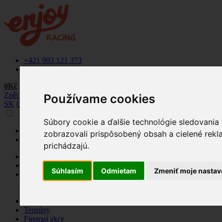
+421 903 121 373
info@enjoyracing.cz
0Kč
Zpět na web
Používame cookies
SK
CZ
Súbory cookie a ďalšie technológie sledovania
+421 903 121 373
zobrazovali prispôsobený obsah a cielené rekl
info@enjoyracing.cz
prichádzajú.
Rezervovat termín
Ponuka
Súhlasím
Odmietam
Zmeniť moje nastav
Naše okruhy
Letištní okruhy
Závodní okruhy
Jak to funguje
Termíny
Firemní akce