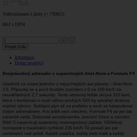
Videozáznam z jízdy
(+ 750Kč)
0
Kč
s DPH
Koupit jízdu
Informace
Dotaz prodejci
Dvojnásobný adrenalin v superstrojích Ariel Atom a Formule F4
Usedneš za volant jednoho z nejrychlejších aut planety – Ariel Atom
3.5. Připoutej se a pocít brutální zrychlení z 0 na 100 km/h za
neuvěřitelných 2,7 sekundy. Tento atomový fešák ukrývá 310 koní,
které v kombinaci s muší váhou pouhých 520 kg vytvářejí doslova
explozi výkonu. Sešlápni plyn až na podlahu a nech se katapultovat
čistým adrenalinem. A to ještě není všechno. Formule F4 se jen tak
zahanbit nedá. Dokonalá aerodynamika, precizní řízení a závodní
DNA Ti naservírují autentický motorsportový zážitek. 550kilový
monopost s maximální rychlostí 235 km/h Tě posadí jen pár
centimetrů nad asfalt. Každá zatáčka, každý metr tratě a každý