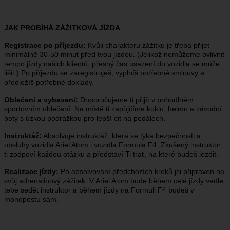
JAK PROBÍHÁ ZÁŽITKOVÁ JÍZDA
Registrace po příjezdu:
Kvůli charakteru zážitku je třeba přijet
minimálně 30-50 minut před tvou jízdou. (Jelikož nemůžeme ovlivnit
tempo jízdy našich klientů, přesný čas usazení do vozidla se může
lišit.) Po příjezdu se zaregistruješ, vyplníš potřebné smlouvy a
předložíš potřebné doklady.
Oblečení a vybavení:
Doporučujeme ti přijít v pohodlném
sportovním oblečení. Na místě ti zapůjčíme kuklu, helmu a závodní
boty s úzkou podrážkou pro lepší cit na pedálech.
Instruktáž:
Absolvuje instruktáž, která se týká bezpečnosti a
obsluhy vozidla Ariel Atom i vozidla Formula F4. Zkušený instruktor
ti zodpoví každou otázku a představí Ti trať, na které budeš jezdit.
Realizace jízdy:
Po absolvování předchozích kroků jsi připraven na
svůj adrenalinový zážitek. V Ariel Atom bude během celé jízdy vedle
tebe sedět instruktor a během jízdy na Formuli F4 budeš v
monopostu sám.