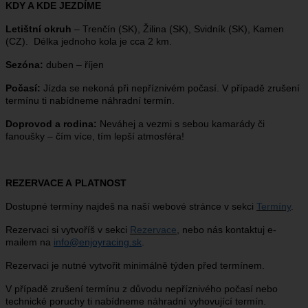
KDY A KDE JEZDÍME
Letištní okruh
– Trenčín (SK), Žilina (SK), Svidník (SK), Kamen
(CZ). Délka jednoho kola je cca 2 km.
Sezóna:
duben – říjen
Počasí:
Jízda se nekoná při nepříznivém počasí. V případě zrušení
termínu ti nabídneme náhradní termín.
Doprovod a rodina:
Neváhej a vezmi s sebou kamarády či
fanoušky – čím více, tím lepší atmosféra!
REZERVACE A PLATNOST
Dostupné termíny najdeš na naší webové stránce v sekci
Termíny
.
Rezervaci si vytvoříš v sekci
Rezervace
, nebo nás kontaktuj e-
mailem na
info@enjoyracing.sk
.
Rezervaci je nutné vytvořit minimálně týden před termínem.
V případě zrušení termínu z důvodu nepříznivého počasí nebo
technické poruchy ti nabídneme náhradní vyhovující termín.