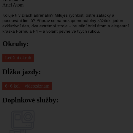
Ariel Atom
Koluje ti v žilách adrenalin? Miluješ rychlost, ostré zatáčky a
posouvání limitů? Připrav se na nezapomenutelný zážitek: jeden
exkluzivní den, dva extrémní stroje – brutální Ariel Atom a elegantní
kráska Formula F4 – a volant pevně ve tvých rukou.
Okruhy:
Letištní okruh
Dĺžka jazdy:
6+6 kol + videozáznam
Doplnkové služby: