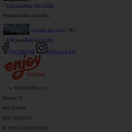
Zpět na nákup
Do košíku
Produkt přidán do košíku
Závodní den (2v1)
0Kč
Zpět na nákup
Do košíku
FACEBOOK
INSTAGRAM
SMOTORS s.r.o.
Štúrova 72
949 01 Nitra
IČO: 50768778
IČ DPH: CZ685254160