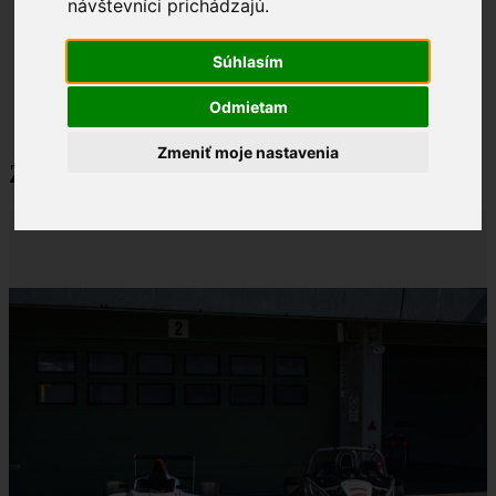
návštevníci prichádzajú.
Motoršport
Súhlasím
Koupit poukaz na jízdu
Závodní den (2v1)
Odmietam
Zmeniť moje nastavenia
Závodní den (2v1)