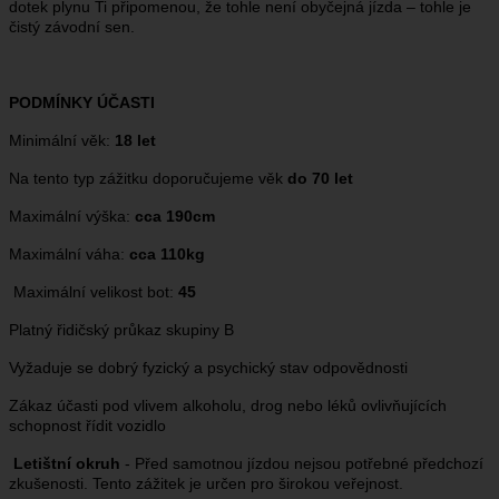
dotek plynu Ti připomenou, že tohle není obyčejná jízda – tohle je
čistý závodní sen.
PODMÍNKY ÚČASTI
Minimální věk:
18 let
Na tento typ zážitku doporučujeme věk
do 70 let
Maximální výška:
cca 190cm
Maximální váha:
cca 110kg
Maximální velikost bot:
45
Platný řidičský průkaz skupiny B
Vyžaduje se dobrý fyzický a psychický stav odpovědnosti
Zákaz účasti pod vlivem alkoholu, drog nebo léků ovlivňujících
schopnost řídit vozidlo
Letištní okruh
- Před samotnou jízdou nejsou potřebné předchozí
zkušenosti. Tento zážitek je určen pro širokou veřejnost.