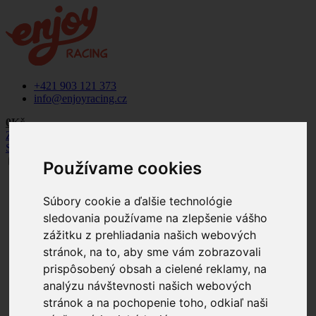
+421 903 121 373
info@enjoyracing.cz
0Kč
Zpět na web
SK
CZ
Používame cookies
+421 903 121 373
info@enjoyracing.cz
Súbory cookie a ďalšie technológie
sledovania používame na zlepšenie vášho
Rezervovat termín
zážitku z prehliadania našich webových
Ponuka
Naše okruhy
stránok, na to, aby sme vám zobrazovali
Letištní okruhy
prispôsobený obsah a cielené reklamy, na
Závodní okruhy
analýzu návštevnosti našich webových
Jak to funguje
Termíny
stránok a na pochopenie toho, odkiaľ naši
Firemní akce