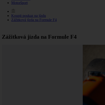
Motoršport
Koupit poukaz na jízdu
Zážitková jízda na Formule F4
Zážitková jízda na Formule F4