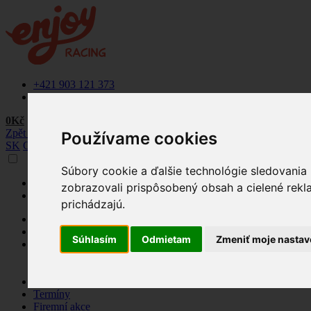
+421 903 121 373
info@enjoyracing.cz
0Kč
Zpět na web
Používame cookies
SK
CZ
Súbory cookie a ďalšie technológie sledovania
+421 903 121 373
zobrazovali prispôsobený obsah a cielené rekl
info@enjoyracing.cz
prichádzajú.
Rezervovat termín
Ponuka
Súhlasím
Odmietam
Zmeniť moje nastav
Naše okruhy
Letištní okruhy
Závodní okruhy
Jak to funguje
Termíny
Firemní akce